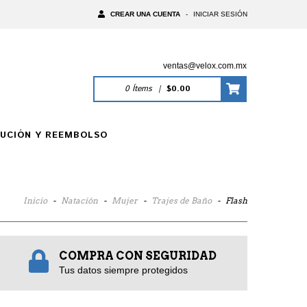
CREAR UNA CUENTA
-
INICIAR SESIÓN
ventas@velox.com.mx
0
Ítems
|
$0.00
LUCIÓN Y REEMBOLSO
Inicio
-
Natación
-
Mujer
-
Trajes de Baño
-
Flash
COMPRA CON SEGURIDAD
Tus datos siempre protegidos