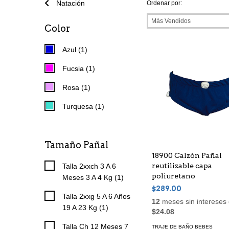
Natación
Ordenar por:
Color
Azul (1)
Fucsia (1)
Rosa (1)
Turquesa (1)
Tamaño Pañal
18900 Calzón Pañal
reutilizable capa
Talla 2xxch 3 A 6
poliuretano
Meses 3 A 4 Kg (1)
$289.00
Talla 2xxg 5 A 6 Años
12
meses sin intereses
19 A 23 Kg (1)
$24.08
Talla Ch 12 Meses 7
TRAJE DE BAÑO BEBES