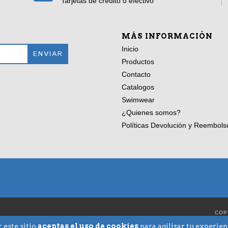
Tarjetas de crédito o efectivo
MÁS INFORMACIÓN
Inicio
Productos
Contacto
Catalogos
Swimwear
¿Quienes somos?
Políticas Devolución y Reembols
COP
 este sitio
aceptas el uso de cookies
para agilizar tu experie