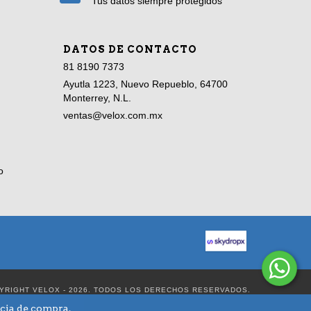
Tus datos siempre protegidos
DATOS DE CONTACTO
81 8190 7373
Ayutla 1223, Nuevo Repueblo, 64700
Monterrey, N.L.
ventas@velox.com.mx
o
YRIGHT VELOX - 2026. TODOS LOS DERECHOS RESERVADOS.
ncia de compra.