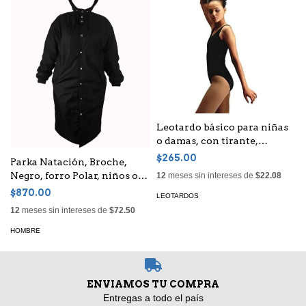
Leotardo básico para niñas
o damas, con tirante,
espalda y frente con escote
$265.00
Parka Natación, Broche,
en "u"
Negro, forro Polar, niños o
12
meses sin intereses de
$22.08
adultos, Unisex
$870.00
LEOTARDOS
12
meses sin intereses de
$72.50
HOMBRE
ENVIAMOS TU COMPRA
Entregas a todo el país