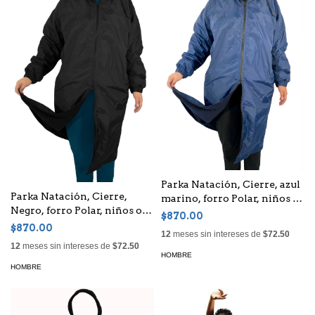
Parka Natación, Cierre, azul
Parka Natación, Cierre,
marino, forro Polar, niños o
Negro, forro Polar, niños o
adultos, Unisex
$870.00
adultos, Unisex
$870.00
12
meses sin intereses de
$72.50
12
meses sin intereses de
$72.50
HOMBRE
HOMBRE