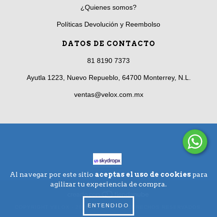
¿Quienes somos?
Políticas Devolución y Reembolso
DATOS DE CONTACTO
81 8190 7373
Ayutla 1223, Nuevo Repueblo, 64700 Monterrey, N.L.
ventas@velox.com.mx
Al navegar por este sitio
aceptas el uso de cookies
para
agilizar tu experiencia de compra.
ENTENDIDO
COPYRIGHT VELOX - 2026. TODOS LOS DERECHOS RESERVADOS.