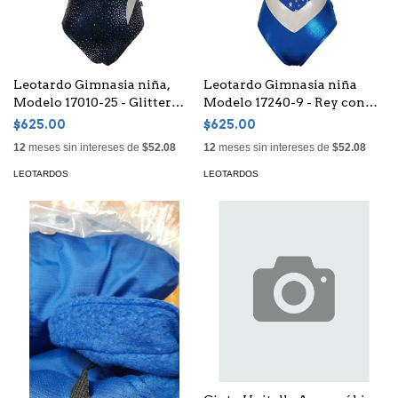
Leotardo Gimnasia niña,
Leotardo Gimnasia niña
Modelo 17010-25 - Glitter
Modelo 17240-9 - Rey con
Marino universo con cuello
Estrellas con cortes en pico
$625.00
$625.00
alto y espalda en "U" con
y cuello en plata
12
meses sin intereses de
$52.08
12
meses sin intereses de
$52.08
cinta girando en glitter plata
LEOTARDOS
LEOTARDOS