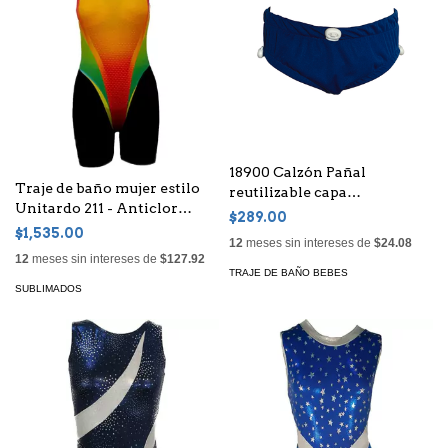
18900 Calzón Pañal
Traje de baño mujer estilo
reutilizable capa
Unitardo 211 - Anticlor
poliuretano
$289.00
Sublimado
$1,535.00
12
meses sin intereses de
$24.08
12
meses sin intereses de
$127.92
TRAJE DE BAÑO BEBES
SUBLIMADOS