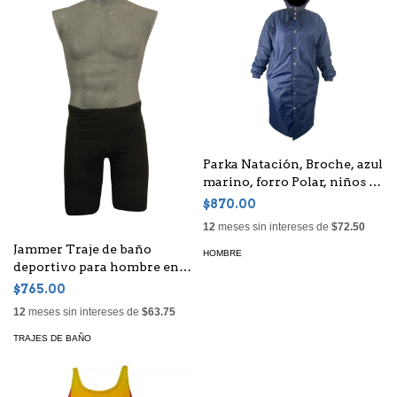
Parka Natación, Broche, azul
marino, forro Polar, niños o
adultos, Unisex
$870.00
12
meses sin intereses de
$72.50
Jammer Traje de baño
HOMBRE
deportivo para hombre en
tela Anticlor - Modelo 8710
$765.00
12
meses sin intereses de
$63.75
TRAJES DE BAÑO