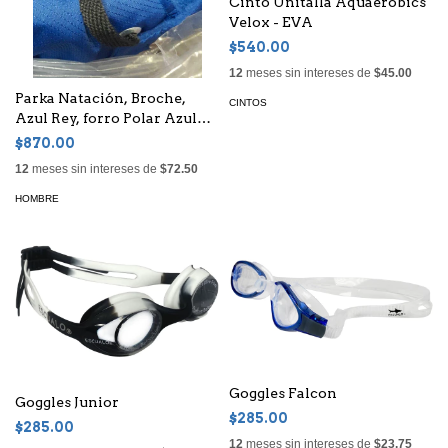
Cinto Unitalla Aquaeróbics
Velox - EVA
$540.00
12
meses sin intereses de
$45.00
Parka Natación, Broche,
CINTOS
Azul Rey, forro Polar Azul
Rey, niños o adultos, Unisex
$870.00
12
meses sin intereses de
$72.50
HOMBRE
Goggles Falcon
Goggles Junior
$285.00
$285.00
12
meses sin intereses de
$23.75